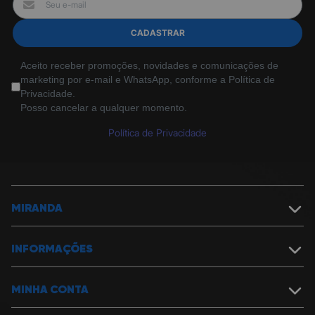
CADASTRAR
Aceito receber promoções, novidades e comunicações de
marketing por e-mail e WhatsApp, conforme a Política de
Privacidade.
Posso cancelar a qualquer momento.
Política de Privacidade
MIRANDA
Sobre a Miranda
Política de Segurança
INFORMAÇÕES
Nossas Lojas
Assistência Técnica
Política de Garantia
Cartão Presente
Política de Entrega
MINHA CONTA
Trabalhe na Miranda
Formas de pagamento e descontos
Fale Conosco
Política de Cancelamentos, Devoluções e Reembolsos
Meu Carrinho