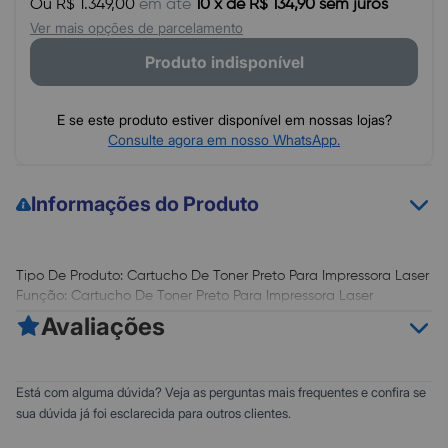
Ou R$ 1.349,00
em até
10 x de R$ 134,90 sem juros
Ver mais opções de parcelamento
Produto indisponível
E se este produto estiver disponível em nossas lojas?
Consulte agora em nosso WhatsApp.
Informações do Produto
Tipo De Produto: Cartucho De Toner Preto Para Impressora Laser
Função: Cartucho De Toner Preto Para Impressora Laser
Tecnologia De Impressão/funcionamento: Laser
Avaliações
Tamanho Máximo De Impressão: Campo Não Preenchido
Cor Da Impressão: Monocromatica
Vel. Máxima De Impresssão Em Ppm (Preto/colorido): Campo
0
5
Está com alguma dúvida? Veja as perguntas mais frequentes e confira se
Não Preenchido
0
4
sua dúvida já foi esclarecida para outros clientes.
Cartucho De Toner Preto Com *Rendimento Aproximado De
0
3
18.000 Páginas* Com Base Nas Normas Iso/iec 19752 (Carta/a4).