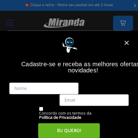
Clique e retire - Retire seu pedido em até 2 horas
Home
Impressão
Toner
Toner Laser Tn3612 Preto, Rendimento 18.00
Cadastre-se e receba as melhores oferta
novidades!
(0)
Toner Laser TN3612 Preto, Rendimento 18.000 pág., BROTHER
Código: 48041
Vendido e Entregue por:
Miranda
Concordo com os termos da
Política de Privacidade
EU QUERO!