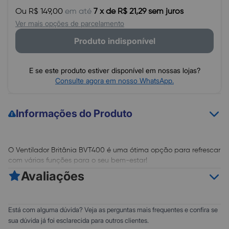
Ou R$ 149,00
em até
7 x de R$ 21,29 sem juros
Ver mais opções de parcelamento
Produto indisponível
E se este produto estiver disponível em nossas lojas?
Consulte agora em nosso WhatsApp.
Informações do Produto
O Ventilador Britânia BVT400 é uma ótima opção para refrescar
com várias funções para o seu bem-estar!
São 3 velocidades que se adequam a sua necessidade, escolha
Avaliações
entre as opções suave, moderado e intenso.
A potência de 150W, a hélice com novo formato e a tecnologia
Maxx Force, hélice de 6 pás com 40 cm, desempenham com
0
5
Está com alguma dúvida? Veja as perguntas mais frequentes e confira se
maior vazão de ar e capacidade de ventilação.
0
4
sua dúvida já foi esclarecida para outros clientes.
Já a flexibilidade do ventilador Britânia BVT400 proporciona 3