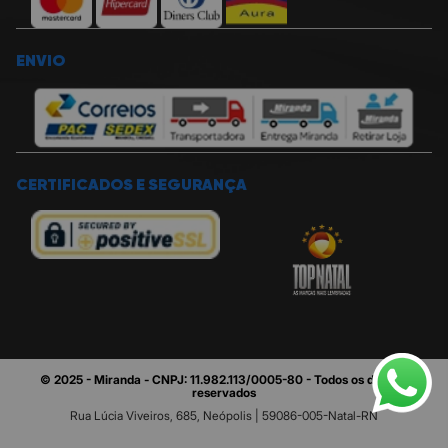
ENVIO
STREAMING FULL HD EM
1080P
CERTIFICADOS E SEGURANÇA
Transmita e grave vídeos vibrantes e realistas. A
lente de vidro e full HD 1080p captura os detalhes
mais empolgantes, cores brilhantes e naturais em
vídeo fluido a 30fps, enquanto o campo de visão de
78 graus enquadra até duas pessoas. Você pode
usar o aplicativo para ajustar o zoom e
enquadramento horizontal da câmera.
© 2025 - Miranda - CNPJ: 11.982.113/0005-80 - Todos os direitos
reservados
Rua Lúcia Viveiros, 685, Neópolis | 59086-005-Natal-RN