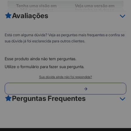
Tenha uma visão em
Veja uma versão em
360 graus desse
tamanho real desse
Avaliações
produto
produto no seu espaço
0
5
Está com alguma dúvida? Veja as perguntas mais frequentes e confira se
0
4
sua dúvida já foi esclarecida para outros clientes.
0
3
0
2
Esse produto ainda não tem perguntas.
0
1
Utilize o formulário para fazer sua pergunta.
Classificação do produto:
Toque para posicionar no seu
Sua dúvida ainda não foi respondida?
espaço
0
Envie sua pergunta
0 avaliações
Perguntas Frequentes
Toque para ver esse produto agora
Como usar
Fazer avaliação
Comentários do
(2)
Consumidor