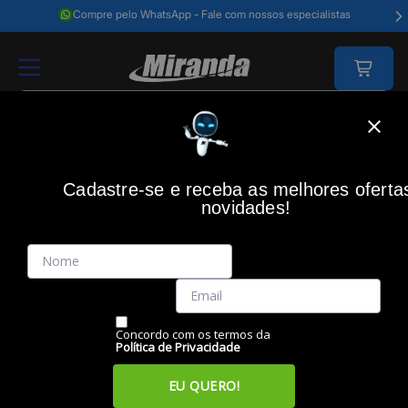
Compre pelo WhatsApp - Fale com nossos especialistas
Home
Acessórios Informática
Acessórios
Webcam
Webcam C922 
Cadastre-se e receba as melhores oferta
novidades!
(0)
Webcam C922 Pro Stream Full HD 1080P c/ Tripe, 960-001087,
LOGITECH
Código: 38897
Vendido e Entregue por:
Miranda
Concordo com os termos da
Política de Privacidade
EU QUERO!