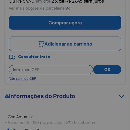
Ou R$ 54,90
em até
2 x de R$ 27,45 sem juros
Ver mais opções de parcelamento
Comprar agora
Adicionar ao carrinho
Consultar frete
OK
Não sei meu CEP
Informações do Produto
- Cor: Amarelo;
- Rendimento: 150 páginas com 5% de cobertura;
- Compatibilidade: Expression XP204 (usa o cartucho preto T194