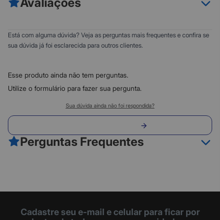
Avaliações
ou T196)
- As tintas DURABrite Ultra oferecem uma qualidade de imagem
superior e são resistentes à água e à descoloração
0
5
Está com alguma dúvida? Veja as perguntas mais frequentes e confira se
- Tinta de secagem Instantanêa
0
4
sua dúvida já foi esclarecida para outros clientes.
0
3
0
2
Esse produto ainda não tem perguntas.
0
1
Utilize o formulário para fazer sua pergunta.
Classificação do produto:
Sua dúvida ainda não foi respondida?
0
Envie sua pergunta
0 avaliações
Perguntas Frequentes
Fazer avaliação
Cadastre seu e-mail e celular para ficar por