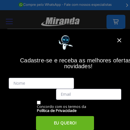
Compre pelo WhatsApp - Fale com nossos especialistas
Home
Impressão
Cartucho Inkjet Original
Cartucho Epson T194420-
Cadastre-se e receba as melhores oferta
novidades!
(0)
Cartucho EPSON T194420-BR amarelo XP204
Código: 29552
Vendido e Entregue por:
Miranda
Concordo com os termos da
Política de Privacidade
EU QUERO!