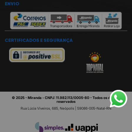
ENVIO
CERTIFICADOS E SEGURANÇA
© 2025 - Miranda - CNPJ: 11.982.113/0005-80 - Todos os direitos
reservados
Rua Lúcia Viveiros, 685, Neópolis | 59086-005-Natal-RN