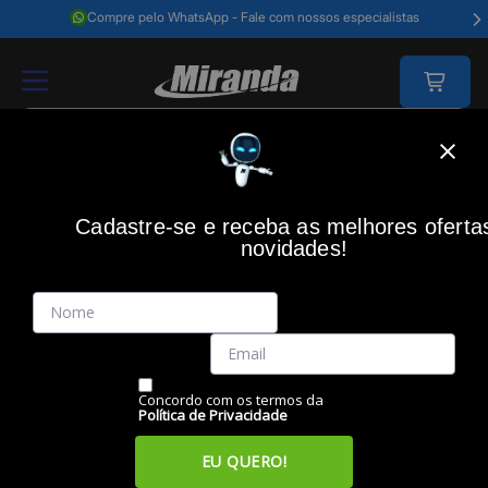
Compre pelo WhatsApp - Fale com nossos especialistas
Home
Impressão
Tanque De Tinta
Impressora Ecotank M1120 Mono T
Cadastre-se e receba as melhores oferta
novidades!
(0)
Impressora Ecotank M1120 Mono tanque de tinta Wireless,
Bivolt, C11CG96302, EPSON
Código: 41423
Vendido e Entregue por:
Miranda
Concordo com os termos da
Política de Privacidade
EU QUERO!