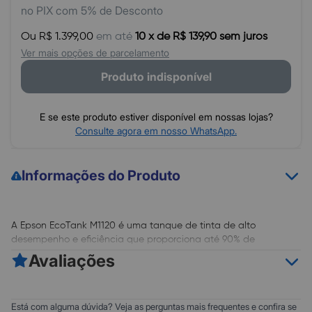
no PIX com 5% de Desconto
Ou R$ 1.399,00
em até
10 x de R$ 139,90 sem juros
Ver mais opções de parcelamento
Produto indisponível
E se este produto estiver disponível em nossas lojas?
Consulte agora em nosso WhatsApp.
Informações do Produto
A Epson EcoTank M1120 é uma tanque de tinta de alto
desempenho e eficiência que proporciona até 90% de
economia quando comparada com impressoras a laser. Com
Avaliações
um design moderno e alto ciclo de trabalho, atende
adequadamente a empreendedores e pequenos negócios que
buscam economia com alta produtividade e robustez.
0
5
Está com alguma dúvida? Veja as perguntas mais frequentes e confira se