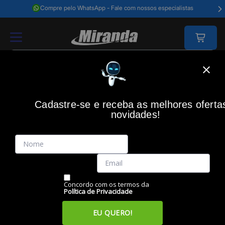
Compre pelo WhatsApp - Fale com nossos especialistas
Home
Impressão
Refil De Tinta
Refil De Tinta Epson T673620 Mage
Cadastre-se e receba as melhores oferta
novidades!
(0)
Refil de tinta EPSON T673620 magenta claro 70ml
L800/L805/L1800
Código: 28641
Vendido e Entregue por:
Miranda
Concordo com os termos da
Política de Privacidade
EU QUERO!