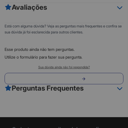
Avaliações
Benefícios:
- Impressões com qualidade reconhecida Epson, que não
borram e não desbotam.
0
5
Está com alguma dúvida? Veja as perguntas mais frequentes e confira se
- Facilidade para a reposição de tinta, sem fazer sujeira nem
0
4
sua dúvida já foi esclarecida para outros clientes.
danificar o equipamento.
0
3
- Fim das recargas constantes
0
- Fim das gambiarras
2
Esse produto ainda não tem perguntas.
- Economize e troque somente a cor que acabar.
0
1
- Garantia do fabricante
Utilize o formulário para fazer sua pergunta.
Classificação do produto:
Sua dúvida ainda não foi respondida?
0
Envie sua pergunta
0 avaliações
Perguntas Frequentes
Fazer avaliação