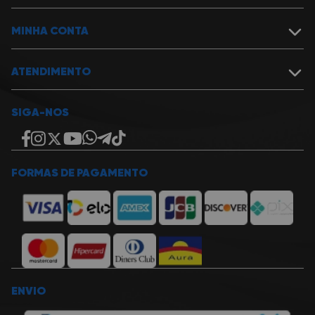
Assistência Técnica
Política de Garantia
Cartão Presente
Política de Entrega
MINHA CONTA
Trabalhe na Miranda
Formas de pagamento e descontos
Fale Conosco
Política de Cancelamentos, Devoluções e Reembolsos
Meu Carrinho
Política de Privacidade
Meus Pedidos
ATENDIMENTO
Cupons
Lista de Desejos
Login ou Cadastrar
Televendas
SIGA-NOS
Natal: (84) 2010-1010
Mossoró: (84) 3422-8888
João Pessoa: (83) 3690-0110
Vendas Corporativas
Fale com nossos consultores
FORMAS DE PAGAMENTO
E-mail
miranda@miranda.com.br
ENVIO